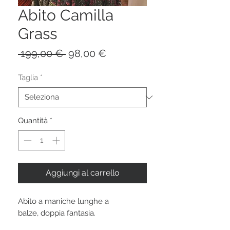
Abito Camilla
Grass
Prezzo
Prezzo
 199,00 € 
98,00 €
regolare
scontato
Taglia
*
Quantità
*
Aggiungi al carrello
Abito a maniche lunghe a
balze, doppia fantasia.