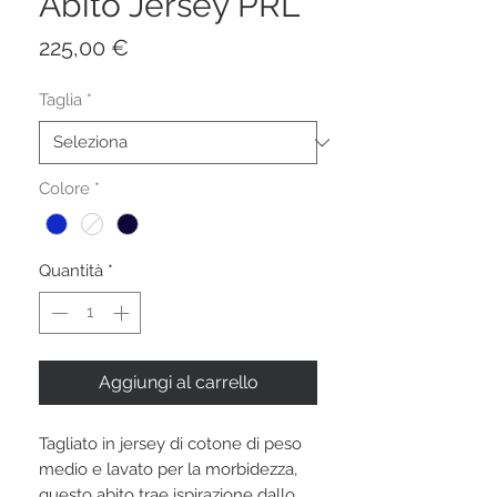
Abito Jersey PRL
Prezzo
225,00 €
Taglia
*
Colore
*
Quantità
*
Aggiungi al carrello
Tagliato in jersey di cotone di peso
medio e lavato per la morbidezza,
questo abito trae ispirazione dallo