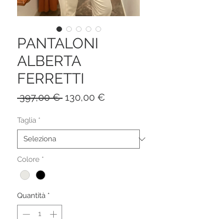
PANTALONI
ALBERTA
FERRETTI
Prezzo
Prezzo
 397,00 € 
130,00 €
regolare
scontato
Taglia
*
Colore
*
Quantità
*