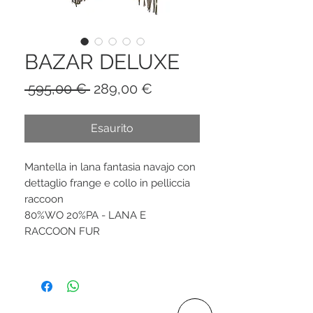
BAZAR DELUXE
Prezzo
Prezzo
 595,00 € 
289,00 €
regolare
scontato
Esaurito
Mantella in lana fantasia navajo con
dettaglio frange e collo in pelliccia
raccoon
80%WO 20%PA - LANA E
RACCOON FUR