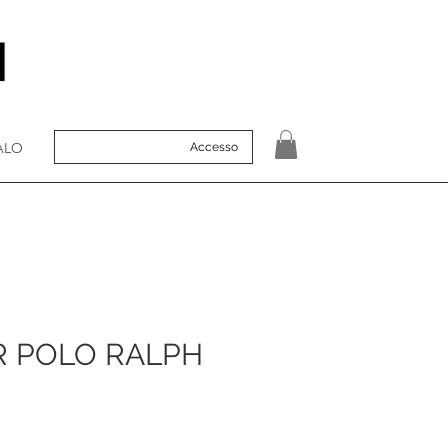
ALO
Accesso
 POLO RALPH
zo