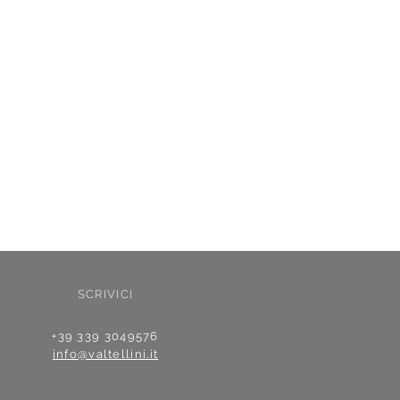
SCRIVICI
+39 339 3049576
info@valtellini.it