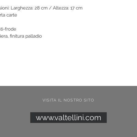
sioni: Larghezza: 28 cm / Altezza: 17 cm
rta carte
nti-frode
era, finitura palladio
VISITA IL NOSTRO SITO
www.valtellini.com