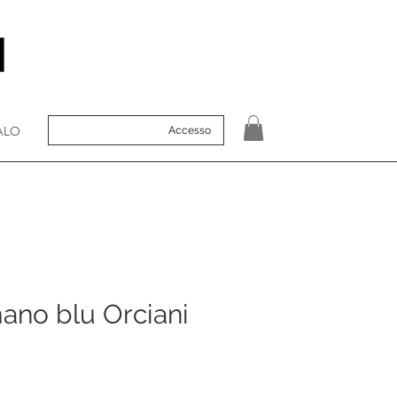
ALO
Accesso
ano blu Orciani
o