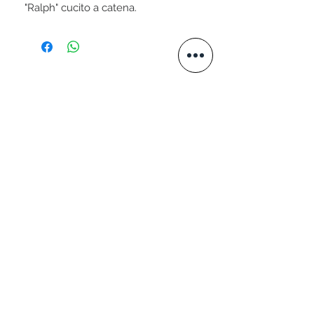
"Ralph" cucito a catena.
STAY CONNECTED
VISITA IL NOSTRO SITO
www.valtellini.com
SCRIVICI
+39 339 3049576
info@valtellini.it