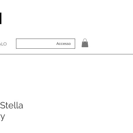
ALO
Accesso
Stella
ey
o