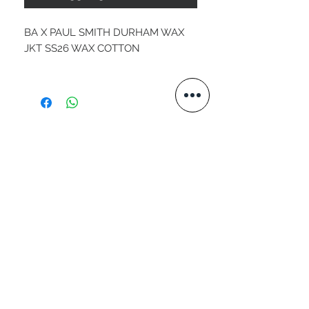
BA X PAUL SMITH DURHAM WAX
JKT SS26 WAX COTTON
STAY CONNECTED
VISITA IL NOSTRO SITO
www.valtellini.com