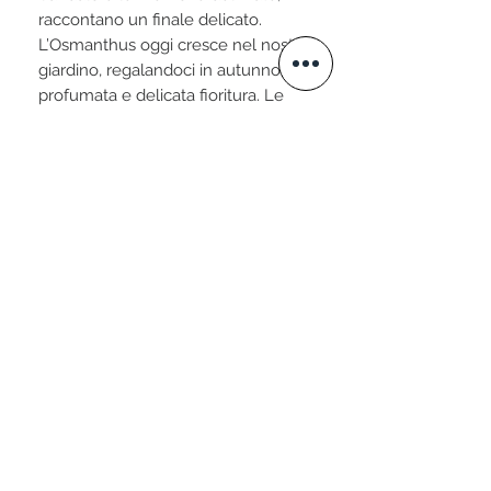
raccontano un finale delicato.
L’Osmanthus oggi cresce nel nostro
giardino, regalandoci in autunno una
profumata e delicata fioritura. Le
sere d’autunno, mentre passeggio, il
suo profumo fruttato mi riporta in
Laos, in Indocina. Mi ricorda il
sentimento che ogni giorno provo
per la donna che amo. Vorrei altro
tempo ancora, e ancora, e ancora…
[ Encore du temps è stato pensato,
creato e arrangiato, ascoltando in
ognuna di queste fasi l’album
Impetus, di Sebastian Plano ]