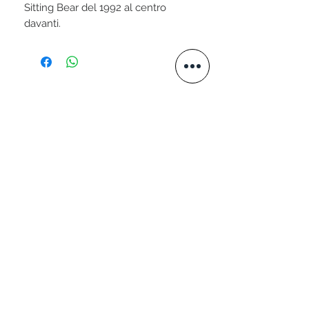
Sitting Bear del 1992 al centro
davanti.
STAY CONNECTED
VISITA IL NOSTRO SITO
www.valtellini.com
SCRIVICI
+39 339 3049576