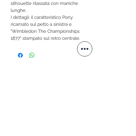
silhouette rilassata con maniche
lunghe.
I dettagli: il caratteristico Pony
ricamato sul petto a sinistra e
"Wimbledon The Championships
1877" stampato sul retro centrale.
STAY CONNECTED
VISITA IL NOSTRO SITO
www.valtellini.com