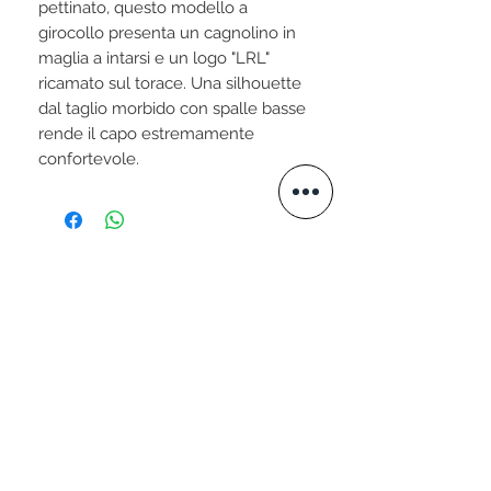
pettinato, questo modello a
girocollo presenta un cagnolino in
maglia a intarsi e un logo "LRL"
ricamato sul torace. Una silhouette
dal taglio morbido con spalle basse
rende il capo estremamente
confortevole.
STAY CONNECTED
VISITA IL NOSTRO SITO
www.valtellini.com