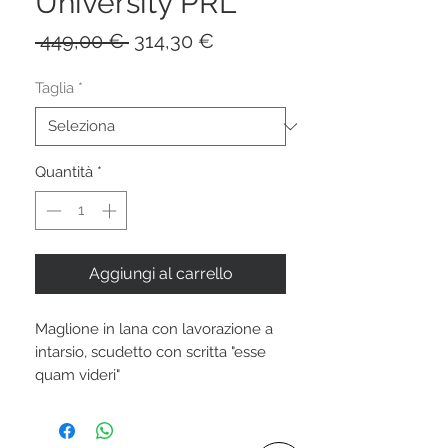
University PRL
Prezzo
Prezzo
 449,00 € 
314,30 €
regolare
scontato
Taglia
*
Quantità
*
Aggiungi al carrello
Maglione in lana con lavorazione a
intarsio, scudetto con scritta "esse
quam videri"