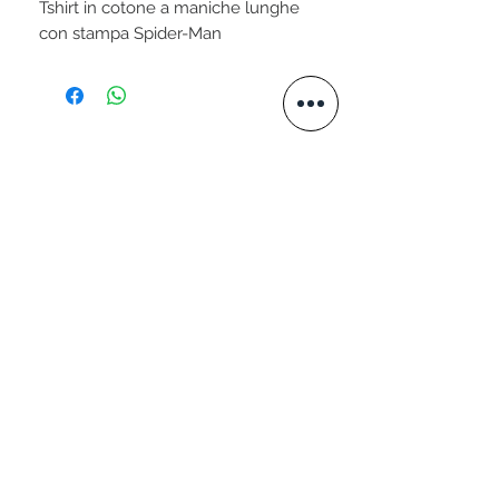
Tshirt in cotone a maniche lunghe
con stampa Spider-Man
STAY CONNECTED
VISITA IL NOSTRO SITO
www.valtellini.com
SCRIVICI
+39 339 3049576