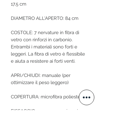
17,5 cm
DIAMETRO ALL'APERTO: 84 cm
COSTOLE: 7 nervature in fibra di
vetro con rinforzi in carbonio.
Entrambi i materiali sono forti e
leggeri. La fibra di vetro è flessibile
e aiuta a resistere ai forti venti.
APRI/CHIUDI: manuale (per
ottimizzare il peso leggero)
COPERTURA: microfibra poliestere
FISSAGGIO: perno a pressione in
acciaio inossidabile
MANIGLIA: legno naturale inciso