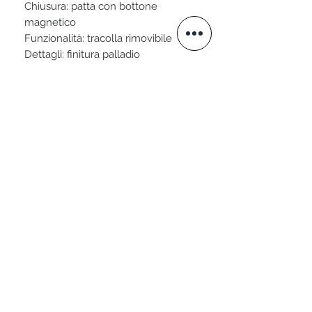
Chiusura: patta con bottone
magnetico
Funzionalità: tracolla rimovibile
Dettagli: finitura palladio
Made in Italy
STAY CONNECTED
VISITA IL NOSTRO SITO
www.valtellini.com