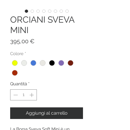
ORCIANI SVEVA
MINI
Prezzo
395,00 €
Colore
*
Quantità
*
Aggiungi al carrello
La Borsa Sveva Soft Mini è un