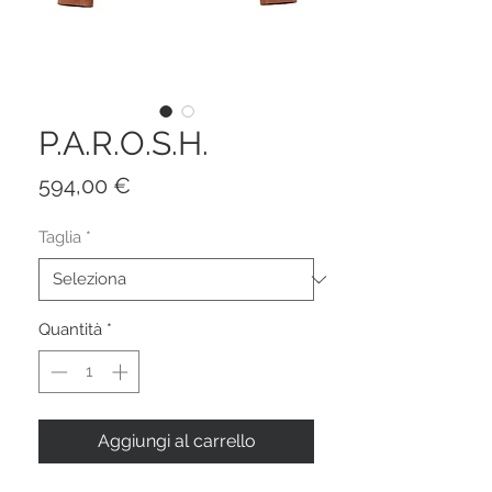
P.A.R.O.S.H.
Prezzo
594,00 €
Taglia
*
Quantità
*
Aggiungi al carrello