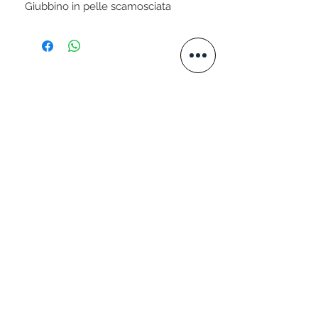
Giubbino in pelle scamosciata
STAY CONNECTED
VISITA IL NOSTRO SITO
www.valtellini.com
SCRIVICI
+39 339 3049576
info@valtellini.it