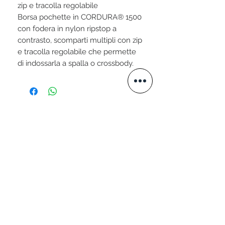
zip e tracolla regolabile
Borsa pochette in CORDURA® 1500
con fodera in nylon ripstop a
contrasto, scomparti multipli con zip
e tracolla regolabile che permette
di indossarla a spalla o crossbody.
STAY CONNECTED
VISITA IL NOSTRO SITO
www.valtellini.com