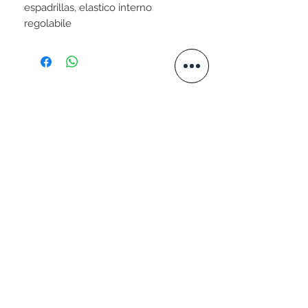
espadrillas, elastico interno
regolabile
STAY CONNECTED
VISITA IL NOSTRO SITO
www.valtellini.com
SCRIVICI
+39 339 3049576