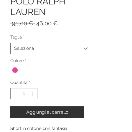
POLO RALPH
LAUREN
Prezzo
Prezzo
 95,00 € 
46,00 €
regolare
scontato
Taglia
*
Colore
*
Quantità
*
Aggiungi al carrello
Short in cotone con fantasia