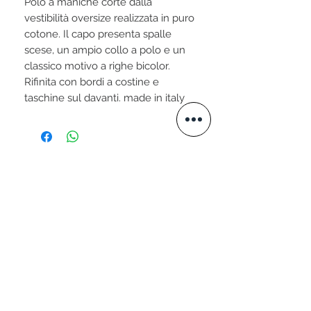
Polo a maniche corte dalla
vestibilità oversize realizzata in puro
cotone. Il capo presenta spalle
scese, un ampio collo a polo e un
classico motivo a righe bicolor.
Rifinita con bordi a costine e
taschine sul davanti. made in italy
STAY CONNECTED
VISITA IL NOSTRO SITO
www.valtellini.com