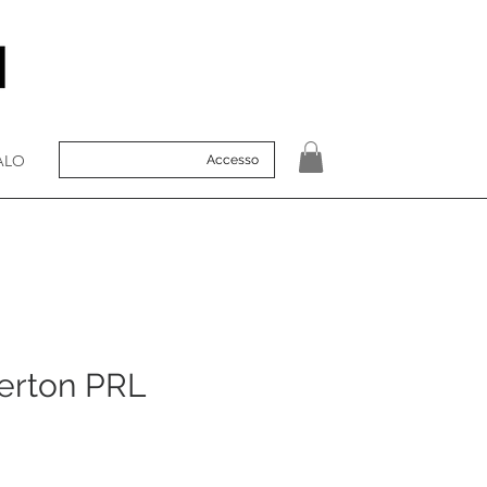
ALO
Accesso
erton PRL
o