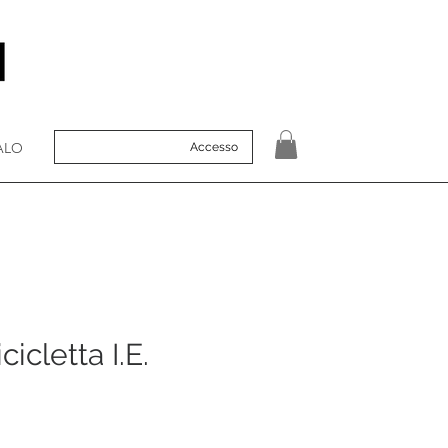
ALO
Accesso
cicletta I.E.
o