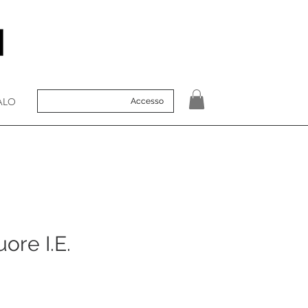
ALO
Accesso
ore I.E.
zo