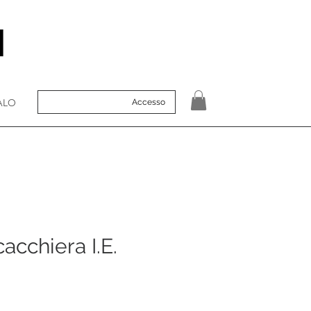
ALO
Accesso
acchiera I.E.
o