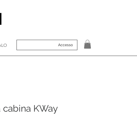
ALO
Accesso
a cabina KWay
zo