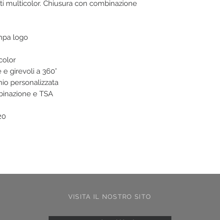
ciati multicolor. Chiusura con combinazione
mpa logo
icolor
 e girevoli a 360°
nio personalizzata
binazione e TSA
20
VISITA IL NOSTRO SITO