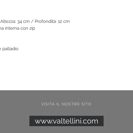
Altezza: 34 cm / Profondità: 12 cm
cha interna con zip
re palladio
VISITA IL NOSTRO SITO
www.valtellini.com