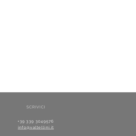
SCRIVICI
+39 339 3049576
info@valtellini.it