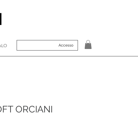
ALO
Accesso
OFT ORCIANI
zo