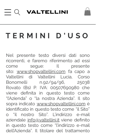
TERMINI D'USO
Nel presente testo diversi dati sono
ricorrenti, e faremo riferimento ad essi
come segue: Il presente
sito:
www.shopvaltellini.com
fa capo a
Valtellini di Valtellini Lucia, Corso
Bonomelli n.92/94/96, 25038
Rovato (Bs) P. IVA: 00507690980 che
viene definita in questo testo come
“l’Azienda” o “la nostra Azienda”. Il sito
sopra indicato
www.shopvaltellini.com
è
identificato in questo testo come “il Sito”
o “il nostro Sito”. L’indirizzo e-mail
aziendale
info@valtellini.it
viene definito
in questo testo come “l’indirizzo e-mail
dell’Azienda”. Il titolare del trattamento