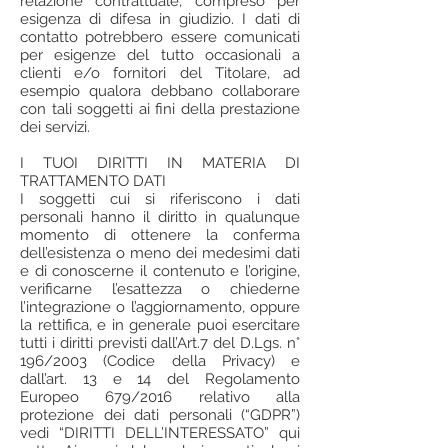
relazione contrattuale, compreso per
esigenza di difesa in giudizio. I dati di
contatto potrebbero essere comunicati
per esigenze del tutto occasionali a
clienti e/o fornitori del Titolare, ad
esempio qualora debbano collaborare
con tali soggetti ai fini della prestazione
dei servizi.
I TUOI DIRITTI IN MATERIA DI
TRATTAMENTO DATI
I soggetti cui si riferiscono i dati
personali hanno il diritto in qualunque
momento di ottenere la conferma
dell’esistenza o meno dei medesimi dati
e di conoscerne il contenuto e l’origine,
verificarne l’esattezza o chiederne
l’integrazione o l’aggiornamento, oppure
la rettifica, e in generale puoi esercitare
tutti i diritti previsti dall’Art.7 del D.Lgs. n°
196/2003 (Codice della Privacy) e
dall’art. 13 e 14 del Regolamento
Europeo 679/2016 relativo alla
protezione dei dati personali (“GDPR”)
vedi “DIRITTI DELL’INTERESSATO” qui