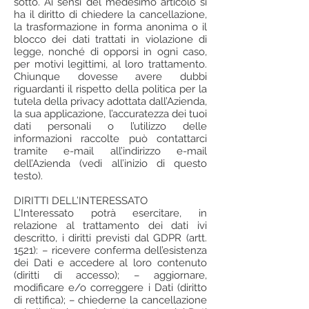
sotto. Ai sensi del medesimo articolo si
ha il diritto di chiedere la cancellazione,
la trasformazione in forma anonima o il
blocco dei dati trattati in violazione di
legge, nonché di opporsi in ogni caso,
per motivi legittimi, al loro trattamento.
Chiunque dovesse avere dubbi
riguardanti il rispetto della politica per la
tutela della privacy adottata dall’Azienda,
la sua applicazione, l’accuratezza dei tuoi
dati personali o l’utilizzo delle
informazioni raccolte può contattarci
tramite e-mail all’indirizzo e-mail
dell’Azienda (vedi all’inizio di questo
testo).
DIRITTI DELL’INTERESSATO
L’Interessato potrà esercitare, in
relazione al trattamento dei dati ivi
descritto, i diritti previsti dal GDPR (artt.
1521): – ricevere conferma dell’esistenza
dei Dati e accedere al loro contenuto
(diritti di accesso); – aggiornare,
modificare e/o correggere i Dati (diritto
di rettifica); – chiederne la cancellazione