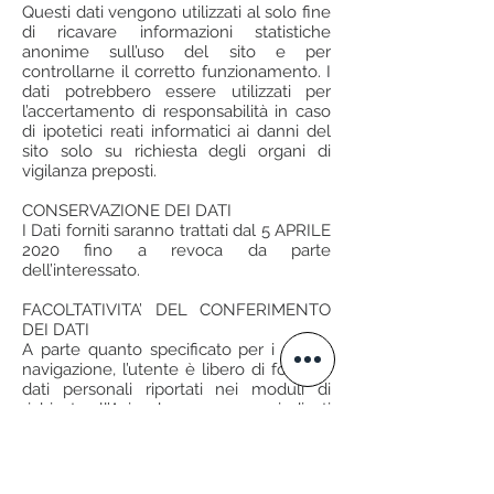
Questi dati vengono utilizzati al solo fine
di ricavare informazioni statistiche
anonime sull’uso del sito e per
controllarne il corretto funzionamento. I
dati potrebbero essere utilizzati per
l’accertamento di responsabilità in caso
di ipotetici reati informatici ai danni del
sito solo su richiesta degli organi di
vigilanza preposti.
CONSERVAZIONE DEI DATI
I Dati forniti saranno trattati dal 5 APRILE
2020 fino a revoca da parte
dell’interessato.
FACOLTATIVITA’ DEL CONFERIMENTO
DEI DATI
A parte quanto specificato per i dati di
navigazione, l’utente è libero di fornire i
dati personali riportati nei moduli di
richiesta all’Azienda o comunque indicati
nelle sezioni del sito elative ai contatti
con l’Azienda, per sollecitare l’invio di
materiale informativo o di altre
comunicazioni. Il loro mancato